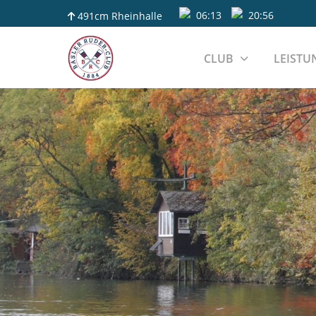
06:13
20:56
491cm
Rheinhalle
CLUB
LEISTU