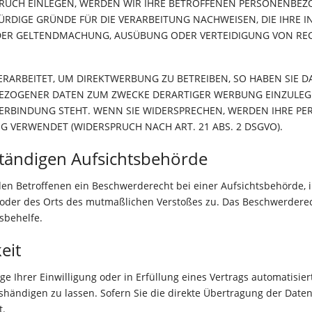
UCH EINLEGEN, WERDEN WIR IHRE BETROFFENEN PERSONENBEZO
DIGE GRÜNDE FÜR DIE VERARBEITUNG NACHWEISEN, DIE IHRE IN
 DER GELTENDMACHUNG, AUSÜBUNG ODER VERTEIDIGUNG VON RE
RBEITET, UM DIREKTWERBUNG ZU BETREIBEN, SO HABEN SIE DA
EZOGENER DATEN ZUM ZWECKE DERARTIGER WERBUNG EINZULEGEN;
VERBINDUNG STEHT. WENN SIE WIDERSPRECHEN, WERDEN IHRE 
 VERWENDET (WIDERSPRUCH NACH ART. 21 ABS. 2 DSGVO).
tändigen Aufsichts­behörde
den Betroffenen ein Beschwerderecht bei einer Aufsichtsbehörde, 
s oder des Orts des mutmaßlichen Verstoßes zu. Das Beschwerdere
sbehelfe.
eit
e Ihrer Einwilligung oder in Erfüllung eines Vertrags automatisiert
ändigen zu lassen. Sofern Sie die direkte Übertragung der Daten
t.