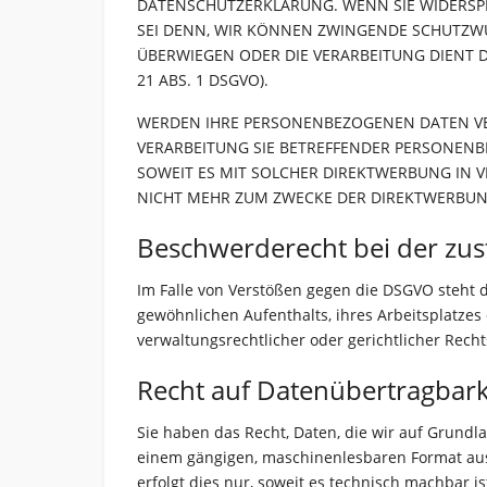
DATENSCHUTZERKLÄRUNG. WENN SIE WIDERSPR
SEI DENN, WIR KÖNNEN ZWINGENDE SCHUTZWÜR
ÜBERWIEGEN ODER DIE VERARBEITUNG DIENT
21 ABS. 1 DSGVO).
WERDEN IHRE PERSONENBEZOGENEN DATEN VERA
VERARBEITUNG SIE BETREFFENDER PERSONENB
SOWEIT ES MIT SOLCHER DIREKTWERBUNG IN 
NICHT MEHR ZUM ZWECKE DER DIREKTWERBUNG
Beschwerde­recht bei der zus
Im Falle von Verstößen gegen die DSGVO steht 
gewöhnlichen Aufenthalts, ihres Arbeitsplatze
verwaltungsrechtlicher oder gerichtlicher Recht
Recht auf Daten­übertrag­bark
Sie haben das Recht, Daten, die wir auf Grundlag
einem gängigen, maschinenlesbaren Format aush
erfolgt dies nur, soweit es technisch machbar is