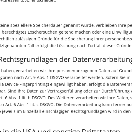
Adressen o. Ä.) entscheidet.
keine speziellere Speicherdauer genannt wurde, verbleiben Ihre 
in berechtigtes Löschersuchen geltend machen oder eine Einwillig
rechtlich zulässigen Gründe für die Speicherung Ihrer personenbez
ztgenannten Fall erfolgt die Löschung nach Fortfall dieser Gründe
Rechtsgrundlagen der Datenverarbeitung
t haben, verarbeiten wir Ihre personenbezogenen Daten auf Grundlag
egorien nach Art. 9 Abs. 1 DSGVO verarbeitet werden. Sofern Sie in
 via Device-Fingerprinting) eingewilligt haben, erfolgt die Datenver
ufbar. Sind Ihre Daten zur Vertragserfüllung oder zur Durchführung
. 6 Abs. 1 lit. b DSGVO. Des Weiteren verarbeiten wir Ihre Daten, 
on Art. 6 Abs. 1 lit. c DSGVO. Die Datenverarbeitung kann ferner 
die jeweils im Einzelfall einschlägigen Rechtsgrundlagen wird in de
in die USA und sonstige Drittstaaten