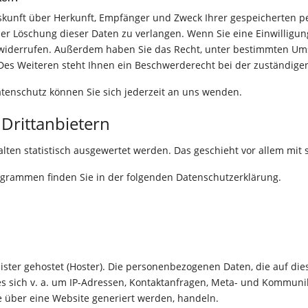
Auskunft über Herkunft, Empfänger und Zweck Ihrer gespeicherten 
er Löschung dieser Daten zu verlangen. Wenn Sie eine Einwilligun
nft widerrufen. Außerdem haben Sie das Recht, unter bestimmten U
es Weiteren steht Ihnen ein Beschwerderecht bei der zuständige
tenschutz können Sie sich jederzeit an uns wenden.
Dritt­anbietern
alten statistisch ausgewertet werden. Das geschieht vor allem m
rogrammen finden Sie in der folgenden Datenschutzerklärung.
ister gehostet (Hoster). Die personenbezogenen Daten, die auf di
es sich v. a. um IP-Adressen, Kontaktanfragen, Meta- und Kommuni
e über eine Website generiert werden, handeln.