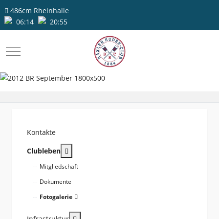
486cm
Rheinhalle
06:14
20:55
Mobile Menu Toggle
Kontakte
More about: Clubleben
Clubleben
Mitgliedschaft
Dokumente
Fotogalerie
More about: Infrastruktur
Infrastruktur