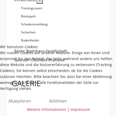
Trainingsraum
Bootspark
Schadensmeldung
Sicherheit
Ruderkleider
Wir benutzen Cookies
Basler Bootshaus-Gesellschaft
Wir nutzen Cookies auf unserer Website. Einige von ihnen sind
essenziell für den Betrieb der Seite, während andere uns helfen,
Spenden Clubhaus Rhyhalde
diese Website und die Nutzererfahrung zu verbessern (Tracking
Cookies). Sie können selbst entscheiden, ob Sie die Cookies
zulassen möchten. Bitte beachten Sie, dass bei einer Ablehnung
GALERIE
womöglich nicht mehr alle Funktionalitäten der Seite zur
Verfügung stehen.
Akzeptieren
Ablehnen
Weitere Informationen
|
Impressum