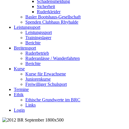
Schadensmeldung
Sicherheit
Ruderkleider
Basler Bootshaus-Gesellschaft
Spenden Clubhaus Rhyhalde
Leistungssport
Leistungssport
Trainingslager
Berichte
Breitensport
Ruderbetrieb
Ruderanlässe / Wanderfahrten
Berichte
Kurse
Kurse für Erwachsene
Juniorenkurse
Freiwilliger Schulsport
Termine
Ethik
Ethische Grundwerte im BRC
Links
Login