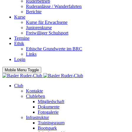
Ruderbetrieb
Ruderanlässe / Wanderfahrten
Berichte
Kurse
Kurse für Erwachsene
Juniorenkurse
Freiwilliger Schulsport
Termine
Ethik
Ethische Grundwerte im BRC
Links
Login
Mobile Menu Toggle
Club
Kontakte
Clubleben
Mitgliedschaft
Dokumente
Fotogalerie
Infrastruktur
Trainingsraum
Bootspark