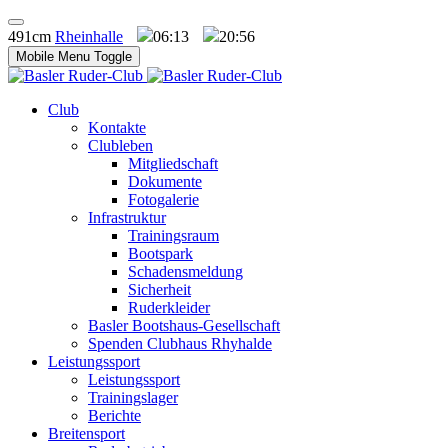
491cm
Rheinhalle
06:13
20:56
Mobile Menu Toggle
Club
Kontakte
Clubleben
Mitgliedschaft
Dokumente
Fotogalerie
Infrastruktur
Trainingsraum
Bootspark
Schadensmeldung
Sicherheit
Ruderkleider
Basler Bootshaus-Gesellschaft
Spenden Clubhaus Rhyhalde
Leistungssport
Leistungssport
Trainingslager
Berichte
Breitensport