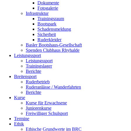
Dokumente
Fotogalerie
Infrastruktur
Trainingsraum
Bootspark
Schadensmeldung
Sicherheit
Ruderkleider
Basler Bootshaus-Gesellschaft
Spenden Clubhaus Rhyhalde
Leistungssport
Leistungssport
Trainingslager
Berichte
Breitensport
Ruderbetrieb
Ruderanlässe / Wanderfahrten
Berichte
Kurse
Kurse für Erwachsene
Juniorenkurse
Freiwilliger Schulsport
Termine
Ethik
Ethische Grundwerte im BRC