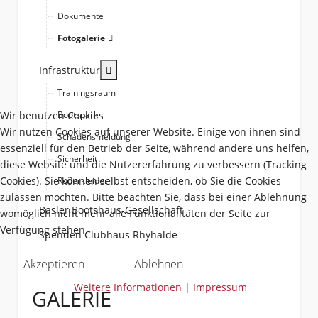
Dokumente
Fotogalerie
More about: Infrastruktur
Infrastruktur
Trainingsraum
Wir benutzen Cookies
Bootspark
Wir nutzen Cookies auf unserer Website. Einige von ihnen sind
Schadensmeldung
essenziell für den Betrieb der Seite, während andere uns helfen,
Sicherheit
diese Website und die Nutzererfahrung zu verbessern (Tracking
Cookies). Sie können selbst entscheiden, ob Sie die Cookies
Ruderkleider
zulassen möchten. Bitte beachten Sie, dass bei einer Ablehnung
Basler Bootshaus-Gesellschaft
womöglich nicht mehr alle Funktionalitäten der Seite zur
Verfügung stehen.
Spenden Clubhaus Rhyhalde
Akzeptieren
Ablehnen
Weitere Informationen
|
Impressum
GALERIE