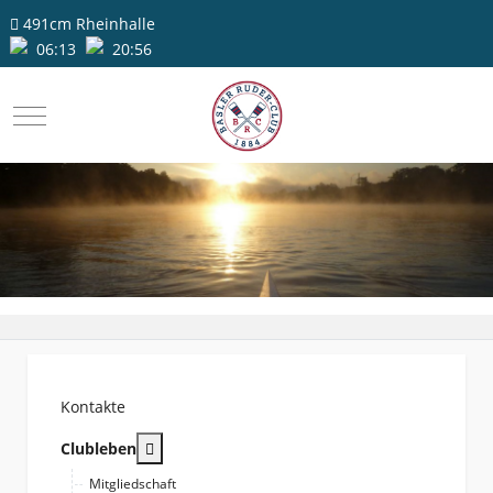
491cm
Rheinhalle
06:13
20:56
Mobile Menu Toggle
Kontakte
More about: Clubleben
Clubleben
Mitgliedschaft