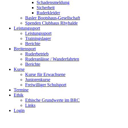
Schadensmeldung
Sicherheit
Ruderkleider
Basler Bootshaus-Gesellschaft
Spenden Clubhaus Rhyhalde
Leistungssport
Leistungssport
Trainingslager
Berichte
Breitensport
Ruderbetrieb
Ruderanlässe / Wanderfahrten
Berichte
Kurse
Kurse für Erwachsene
Juniorenkurse
Freiwilliger Schulsport
Termine
Ethik
Ethische Grundwerte im BRC
Links
Login