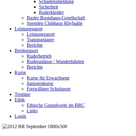
Schadensmeldung
Sicherheit
Ruderkleider
Basler Bootshaus-Gesellschaft
Spenden Clubhaus Rhyhalde
Leistungssport
Leistungssport
Trainingslager
Berichte
Breitensport
Ruderbetrieb
Ruderanlässe / Wanderfahrten
Berichte
Kurse
Kurse für Erwachsene
Juniorenkurse
Freiwilliger Schulsport
Termine
Ethik
Ethische Grundwerte im BRC
Links
Login