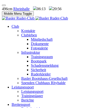
496cm
Rheinhalle
06:13
20:56
Mobile Menu Toggle
Club
Kontakte
Clubleben
Mitgliedschaft
Dokumente
Fotogalerie
Infrastruktur
Trainingsraum
Bootspark
Schadensmeldung
Sicherheit
Ruderkleider
Basler Bootshaus-Gesellschaft
Spenden Clubhaus Rhyhalde
Leistungssport
Leistungssport
Trainingslager
Berichte
Breitensport