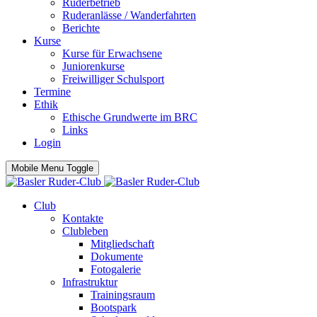
Ruderbetrieb
Ruderanlässe / Wanderfahrten
Berichte
Kurse
Kurse für Erwachsene
Juniorenkurse
Freiwilliger Schulsport
Termine
Ethik
Ethische Grundwerte im BRC
Links
Login
Mobile Menu Toggle
Club
Kontakte
Clubleben
Mitgliedschaft
Dokumente
Fotogalerie
Infrastruktur
Trainingsraum
Bootspark