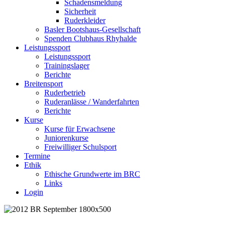
Schadensmeldung
Sicherheit
Ruderkleider
Basler Bootshaus-Gesellschaft
Spenden Clubhaus Rhyhalde
Leistungssport
Leistungssport
Trainingslager
Berichte
Breitensport
Ruderbetrieb
Ruderanlässe / Wanderfahrten
Berichte
Kurse
Kurse für Erwachsene
Juniorenkurse
Freiwilliger Schulsport
Termine
Ethik
Ethische Grundwerte im BRC
Links
Login