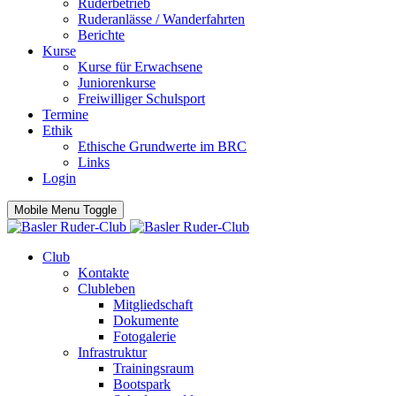
Ruderbetrieb
Ruderanlässe / Wanderfahrten
Berichte
Kurse
Kurse für Erwachsene
Juniorenkurse
Freiwilliger Schulsport
Termine
Ethik
Ethische Grundwerte im BRC
Links
Login
Mobile Menu Toggle
Club
Kontakte
Clubleben
Mitgliedschaft
Dokumente
Fotogalerie
Infrastruktur
Trainingsraum
Bootspark