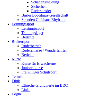
Schadensmeldung
Sicherheit
Ruderkleider
Basler Bootshaus-Gesellschaft
Spenden Clubhaus Rhyhalde
Leistungssport
Leistungssport
Trainingslager
Berichte
Breitensport
Ruderbetrieb
Ruderanlässe / Wanderfahrten
Berichte
Kurse
Kurse für Erwachsene
Juniorenkurse
Freiwilliger Schulsport
Termine
Ethik
Ethische Grundwerte im BRC
Links
Login