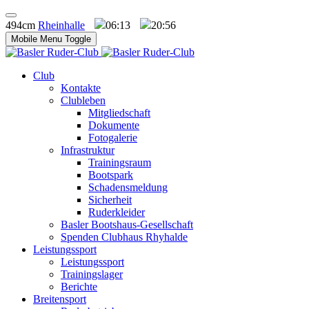
494cm
Rheinhalle
06:13
20:56
Mobile Menu Toggle
Club
Kontakte
Clubleben
Mitgliedschaft
Dokumente
Fotogalerie
Infrastruktur
Trainingsraum
Bootspark
Schadensmeldung
Sicherheit
Ruderkleider
Basler Bootshaus-Gesellschaft
Spenden Clubhaus Rhyhalde
Leistungssport
Leistungssport
Trainingslager
Berichte
Breitensport