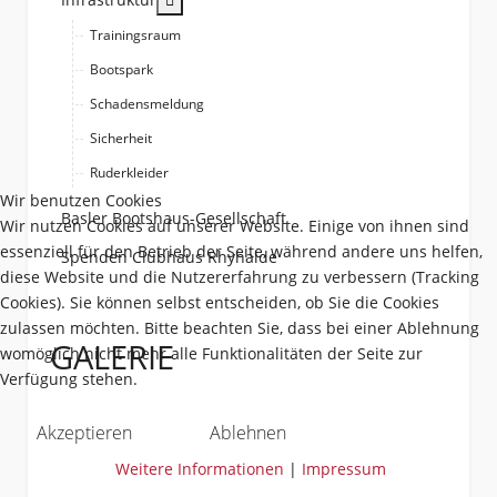
Trainingsraum
Bootspark
Schadensmeldung
Sicherheit
Ruderkleider
Wir benutzen Cookies
Basler Bootshaus-Gesellschaft
Wir nutzen Cookies auf unserer Website. Einige von ihnen sind
essenziell für den Betrieb der Seite, während andere uns helfen,
Spenden Clubhaus Rhyhalde
diese Website und die Nutzererfahrung zu verbessern (Tracking
Cookies). Sie können selbst entscheiden, ob Sie die Cookies
zulassen möchten. Bitte beachten Sie, dass bei einer Ablehnung
GALERIE
womöglich nicht mehr alle Funktionalitäten der Seite zur
Verfügung stehen.
Akzeptieren
Ablehnen
Weitere Informationen
|
Impressum