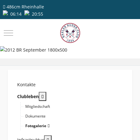
486cm
Rheinhalle
06:14
20:55
Mobile Menu Toggle
Kontakte
More about: Clubleben
Clubleben
Mitgliedschaft
Dokumente
Fotogalerie
More about: Infrastruktur
Infrastruktur