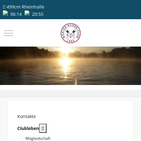
499cm
Rheinhalle
06:14
20:55
Mobile Menu Toggle
Kontakte
More about: Clubleben
Clubleben
Mitgliedschaft