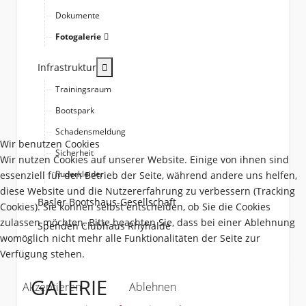
Dokumente
Fotogalerie
More about: Infrastruktur
Infrastruktur
Trainingsraum
Bootspark
Schadensmeldung
Wir benutzen Cookies
Sicherheit
Wir nutzen Cookies auf unserer Website. Einige von ihnen sind
Ruderkleider
essenziell für den Betrieb der Seite, während andere uns helfen,
diese Website und die Nutzererfahrung zu verbessern (Tracking
Basler Bootshaus-Gesellschaft
Cookies). Sie können selbst entscheiden, ob Sie die Cookies
zulassen möchten. Bitte beachten Sie, dass bei einer Ablehnung
Spenden Clubhaus Rhyhalde
womöglich nicht mehr alle Funktionalitäten der Seite zur
Verfügung stehen.
GALERIE
Akzeptieren
Ablehnen