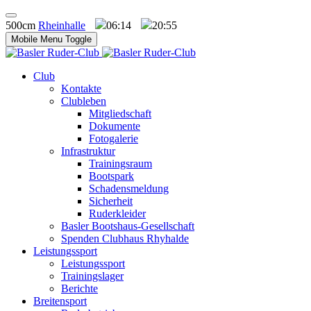
500cm
Rheinhalle
06:14
20:55
Mobile Menu Toggle
Club
Kontakte
Clubleben
Mitgliedschaft
Dokumente
Fotogalerie
Infrastruktur
Trainingsraum
Bootspark
Schadensmeldung
Sicherheit
Ruderkleider
Basler Bootshaus-Gesellschaft
Spenden Clubhaus Rhyhalde
Leistungssport
Leistungssport
Trainingslager
Berichte
Breitensport