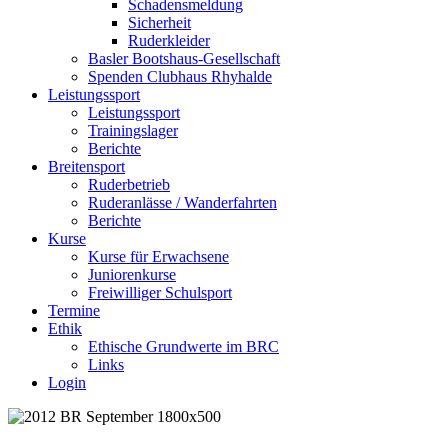
Schadensmeldung
Sicherheit
Ruderkleider
Basler Bootshaus-Gesellschaft
Spenden Clubhaus Rhyhalde
Leistungssport
Leistungssport
Trainingslager
Berichte
Breitensport
Ruderbetrieb
Ruderanlässe / Wanderfahrten
Berichte
Kurse
Kurse für Erwachsene
Juniorenkurse
Freiwilliger Schulsport
Termine
Ethik
Ethische Grundwerte im BRC
Links
Login