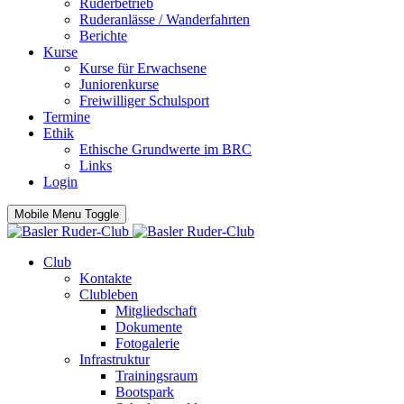
Ruderbetrieb
Ruderanlässe / Wanderfahrten
Berichte
Kurse
Kurse für Erwachsene
Juniorenkurse
Freiwilliger Schulsport
Termine
Ethik
Ethische Grundwerte im BRC
Links
Login
Mobile Menu Toggle
Club
Kontakte
Clubleben
Mitgliedschaft
Dokumente
Fotogalerie
Infrastruktur
Trainingsraum
Bootspark