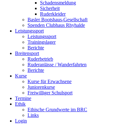
Schadensmeldung
Sicherheit
Ruderkleider
Basler Bootshaus-Gesellschaft
Spenden Clubhaus Rhyhalde
Leistungssport
Leistungssport
Trainingslager
Berichte
Breitensport
Ruderbetrieb
Ruderanlässe / Wanderfahrten
Berichte
Kurse
Kurse für Erwachsene
Juniorenkurse
Freiwilliger Schulsport
Termine
Ethik
Ethische Grundwerte im BRC
Links
Login