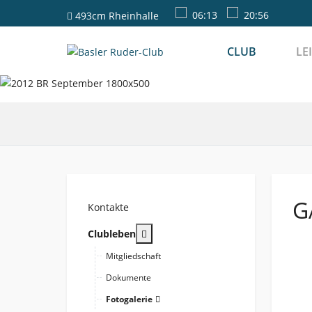
06:13
20:56
493cm
Rheinhalle
CLUB
LE
G
Kontakte
More about: Clubleben
Clubleben
Mitgliedschaft
Dokumente
Fotogalerie