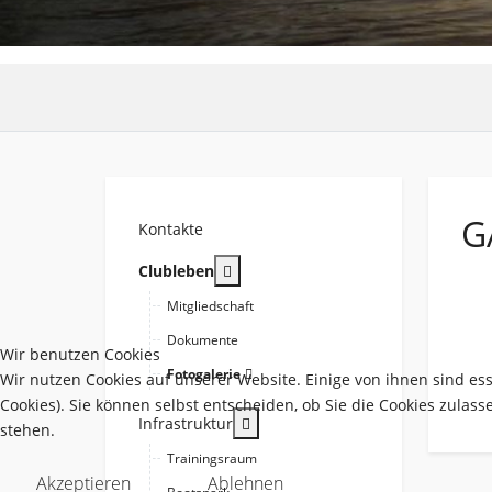
G
Kontakte
More about: Clubleben
Clubleben
Mitgliedschaft
Dokumente
Wir benutzen Cookies
Fotogalerie
Wir nutzen Cookies auf unserer Website. Einige von ihnen sind es
Cookies). Sie können selbst entscheiden, ob Sie die Cookies zulas
More about: Infrastruktur
Infrastruktur
stehen.
Trainingsraum
Akzeptieren
Ablehnen