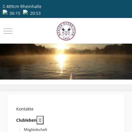
489cm
Rheinhalle
06:15
20:53
Mobile Menu Toggle
Kontakte
More about: Clubleben
Clubleben
Mitgliedschaft