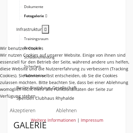
Dokumente
Fotogalerie
More about: Infrastruktur
Infrastruktur
Trainingsraum
Wir benutzen Cookies
Bootspark
Wir nutzen Cookies auf unserer Website. Einige von ihnen sind
Schadensmeldung
essenziell für den Betrieb der Seite, während andere uns helfen,
Sicherheit
diese Website und die Nutzererfahrung zu verbessern (Tracking
Cookies). Sie können selbst entscheiden, ob Sie die Cookies
Ruderkleider
zulassen möchten. Bitte beachten Sie, dass bei einer Ablehnung
Basler Bootshaus-Gesellschaft
womöglich nicht mehr alle Funktionalitäten der Seite zur
Verfügung stehen.
Spenden Clubhaus Rhyhalde
Akzeptieren
Ablehnen
Weitere Informationen
|
Impressum
GALERIE