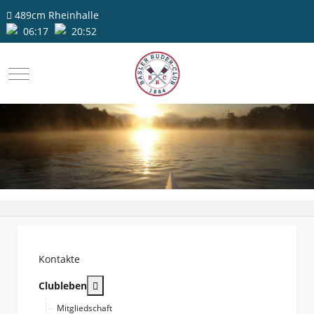
489cm
Rheinhalle
06:17
20:52
Mobile Menu Toggle
Kontakte
More about: Clubleben
Clubleben
Mitgliedschaft