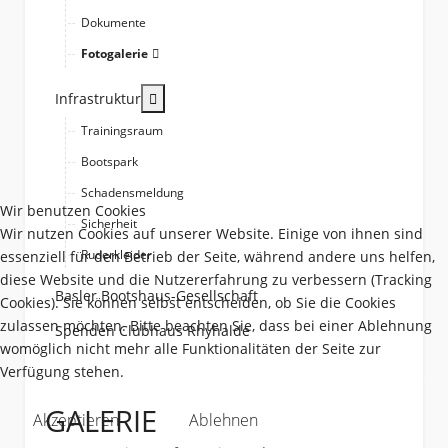
Dokumente
Fotogalerie
More about: Infrastruktur
Infrastruktur
Trainingsraum
Bootspark
Schadensmeldung
Wir benutzen Cookies
Sicherheit
Wir nutzen Cookies auf unserer Website. Einige von ihnen sind
Ruderkleider
essenziell für den Betrieb der Seite, während andere uns helfen,
diese Website und die Nutzererfahrung zu verbessern (Tracking
Basler Bootshaus-Gesellschaft
Cookies). Sie können selbst entscheiden, ob Sie die Cookies
zulassen möchten. Bitte beachten Sie, dass bei einer Ablehnung
Spenden Clubhaus Rhyhalde
womöglich nicht mehr alle Funktionalitäten der Seite zur
Verfügung stehen.
GALERIE
Akzeptieren
Ablehnen