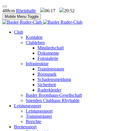
488cm
Rheinhalle
06:17
20:52
Mobile Menu Toggle
Club
Kontakte
Clubleben
Mitgliedschaft
Dokumente
Fotogalerie
Infrastruktur
Trainingsraum
Bootspark
Schadensmeldung
Sicherheit
Ruderkleider
Basler Bootshaus-Gesellschaft
Spenden Clubhaus Rhyhalde
Leistungssport
Leistungssport
Trainingslager
Berichte
Breitensport