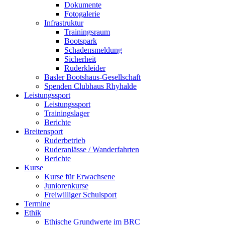
Dokumente
Fotogalerie
Infrastruktur
Trainingsraum
Bootspark
Schadensmeldung
Sicherheit
Ruderkleider
Basler Bootshaus-Gesellschaft
Spenden Clubhaus Rhyhalde
Leistungssport
Leistungssport
Trainingslager
Berichte
Breitensport
Ruderbetrieb
Ruderanlässe / Wanderfahrten
Berichte
Kurse
Kurse für Erwachsene
Juniorenkurse
Freiwilliger Schulsport
Termine
Ethik
Ethische Grundwerte im BRC