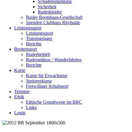
Schadensmeldung
Sicherheit
Ruderkleider
Basler Bootshaus-Gesellschaft
Spenden Clubhaus Rhyhalde
Leistungssport
Leistungssport
Trainingslager
Berichte
Breitensport
Ruderbetrieb
Ruderanlässe / Wanderfahrten
Berichte
Kurse
Kurse für Erwachsene
Juniorenkurse
Freiwilliger Schulsport
Termine
Ethik
Ethische Grundwerte im BRC
Links
Login