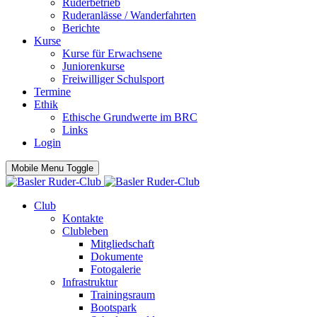
Ruderbetrieb
Ruderanlässe / Wanderfahrten
Berichte
Kurse
Kurse für Erwachsene
Juniorenkurse
Freiwilliger Schulsport
Termine
Ethik
Ethische Grundwerte im BRC
Links
Login
Mobile Menu Toggle
Club
Kontakte
Clubleben
Mitgliedschaft
Dokumente
Fotogalerie
Infrastruktur
Trainingsraum
Bootspark