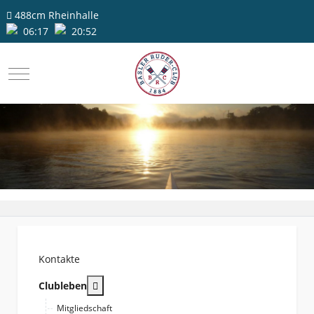
488cm
Rheinhalle
06:17
20:52
Mobile Menu Toggle
Kontakte
More about: Clubleben
Clubleben
Mitgliedschaft