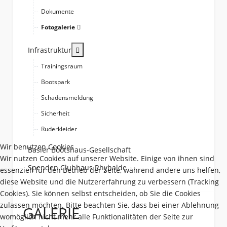
Dokumente
Fotogalerie
More about: Infrastruktur
Infrastruktur
Trainingsraum
Bootspark
Schadensmeldung
Sicherheit
Ruderkleider
Wir benutzen Cookies
Basler Bootshaus-Gesellschaft
Wir nutzen Cookies auf unserer Website. Einige von ihnen sind
Spenden Clubhaus Rhyhalde
essenziell für den Betrieb der Seite, während andere uns helfen,
diese Website und die Nutzererfahrung zu verbessern (Tracking
Cookies). Sie können selbst entscheiden, ob Sie die Cookies
zulassen möchten. Bitte beachten Sie, dass bei einer Ablehnung
GALERIE
womöglich nicht mehr alle Funktionalitäten der Seite zur