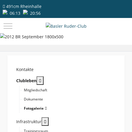
491cm
Rheinhalle
06:13
20:56
Mobile Menu Toggle
Kontakte
More about: Clubleben
Clubleben
Mitgliedschaft
Dokumente
Fotogalerie
More about: Infrastruktur
Infrastruktur
Trainingsraum