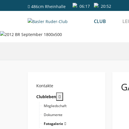
06:17
20:52
486cm
Rheinhalle
CLUB
LE
G
Kontakte
More about: Clubleben
Clubleben
Mitgliedschaft
Dokumente
Fotogalerie