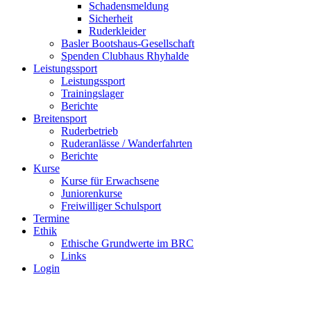
Schadensmeldung
Sicherheit
Ruderkleider
Basler Bootshaus-Gesellschaft
Spenden Clubhaus Rhyhalde
Leistungssport
Leistungssport
Trainingslager
Berichte
Breitensport
Ruderbetrieb
Ruderanlässe / Wanderfahrten
Berichte
Kurse
Kurse für Erwachsene
Juniorenkurse
Freiwilliger Schulsport
Termine
Ethik
Ethische Grundwerte im BRC
Links
Login