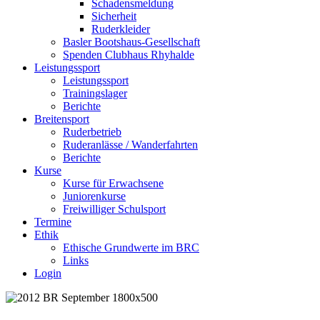
Schadensmeldung
Sicherheit
Ruderkleider
Basler Bootshaus-Gesellschaft
Spenden Clubhaus Rhyhalde
Leistungssport
Leistungssport
Trainingslager
Berichte
Breitensport
Ruderbetrieb
Ruderanlässe / Wanderfahrten
Berichte
Kurse
Kurse für Erwachsene
Juniorenkurse
Freiwilliger Schulsport
Termine
Ethik
Ethische Grundwerte im BRC
Links
Login