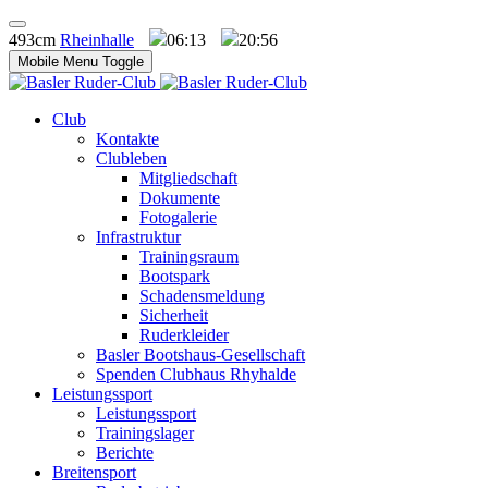
493cm
Rheinhalle
06:13
20:56
Mobile Menu Toggle
Club
Kontakte
Clubleben
Mitgliedschaft
Dokumente
Fotogalerie
Infrastruktur
Trainingsraum
Bootspark
Schadensmeldung
Sicherheit
Ruderkleider
Basler Bootshaus-Gesellschaft
Spenden Clubhaus Rhyhalde
Leistungssport
Leistungssport
Trainingslager
Berichte
Breitensport