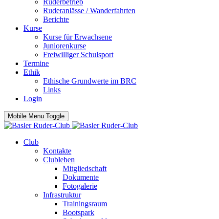
Ruderbetrieb
Ruderanlässe / Wanderfahrten
Berichte
Kurse
Kurse für Erwachsene
Juniorenkurse
Freiwilliger Schulsport
Termine
Ethik
Ethische Grundwerte im BRC
Links
Login
Mobile Menu Toggle
Club
Kontakte
Clubleben
Mitgliedschaft
Dokumente
Fotogalerie
Infrastruktur
Trainingsraum
Bootspark