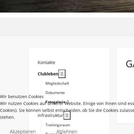
G
Kontakte
More about: Clubleben
Clubleben
Mitgliedschaft
Dokumente
Wir benutzen Cookies
Fotogalerie
Wir nutzen Cookies auf unserer Website. Einige von ihnen sind es
Cookies). Sie können selbst entscheiden, ob Sie die Cookies zulas
More about: Infrastruktur
Infrastruktur
stehen.
Trainingsraum
Akzeptieren
Ablehnen