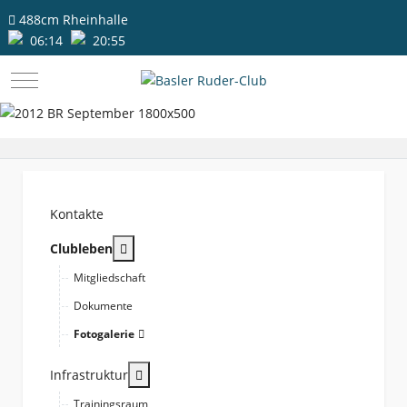
488cm
Rheinhalle
06:14
20:55
Mobile Menu Toggle
Kontakte
More about: Clubleben
Clubleben
Mitgliedschaft
Dokumente
Fotogalerie
More about: Infrastruktur
Infrastruktur
Trainingsraum