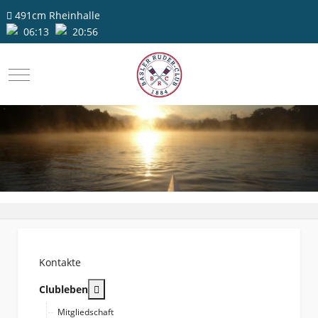
491cm
Rheinhalle
06:13
20:56
Mobile Menu Toggle
Kontakte
More about: Clubleben
Clubleben
Mitgliedschaft