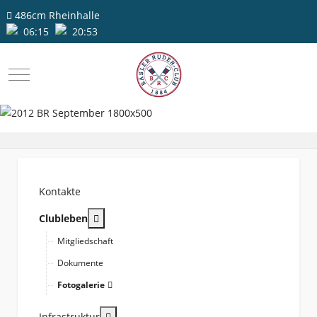
486cm
Rheinhalle
06:15
20:53
Mobile Menu Toggle
Kontakte
More about: Clubleben
Clubleben
Mitgliedschaft
Dokumente
Fotogalerie
More about: Infrastruktur
Infrastruktur