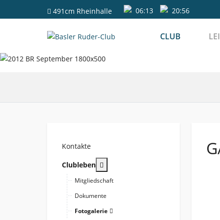
06:13
20:56
491cm
Rheinhalle
CLUB
LE
G
Kontakte
More about: Clubleben
Clubleben
Mitgliedschaft
Dokumente
Fotogalerie