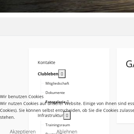
G
Kontakte
More about: Clubleben
Clubleben
Mitgliedschaft
Dokumente
Wir benutzen Cookies
Fotogalerie
Wir nutzen Cookies auf unserer Website. Einige von ihnen sind es
Cookies). Sie können selbst entscheiden, ob Sie die Cookies zulas
More about: Infrastruktur
Infrastruktur
stehen.
Trainingsraum
Akzeptieren
Ablehnen