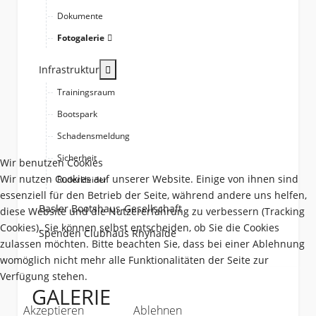
Dokumente
Fotogalerie
More about: Infrastruktur
Infrastruktur
Trainingsraum
Bootspark
Schadensmeldung
Sicherheit
Wir benutzen Cookies
Wir nutzen Cookies auf unserer Website. Einige von ihnen sind
Ruderkleider
essenziell für den Betrieb der Seite, während andere uns helfen,
Basler Bootshaus-Gesellschaft
diese Website und die Nutzererfahrung zu verbessern (Tracking
Cookies). Sie können selbst entscheiden, ob Sie die Cookies
Spenden Clubhaus Rhyhalde
zulassen möchten. Bitte beachten Sie, dass bei einer Ablehnung
womöglich nicht mehr alle Funktionalitäten der Seite zur
Verfügung stehen.
GALERIE
Akzeptieren
Ablehnen