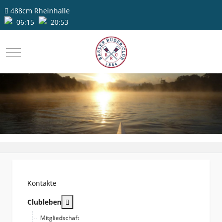
488cm
Rheinhalle
06:15
20:53
Mobile Menu Toggle
Kontakte
More about: Clubleben
Clubleben
Mitgliedschaft