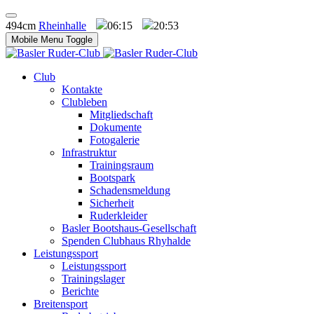
494cm
Rheinhalle
06:15
20:53
Mobile Menu Toggle
Club
Kontakte
Clubleben
Mitgliedschaft
Dokumente
Fotogalerie
Infrastruktur
Trainingsraum
Bootspark
Schadensmeldung
Sicherheit
Ruderkleider
Basler Bootshaus-Gesellschaft
Spenden Clubhaus Rhyhalde
Leistungssport
Leistungssport
Trainingslager
Berichte
Breitensport