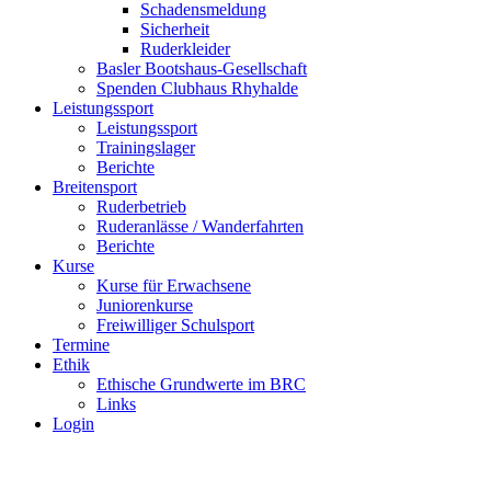
Schadensmeldung
Sicherheit
Ruderkleider
Basler Bootshaus-Gesellschaft
Spenden Clubhaus Rhyhalde
Leistungssport
Leistungssport
Trainingslager
Berichte
Breitensport
Ruderbetrieb
Ruderanlässe / Wanderfahrten
Berichte
Kurse
Kurse für Erwachsene
Juniorenkurse
Freiwilliger Schulsport
Termine
Ethik
Ethische Grundwerte im BRC
Links
Login