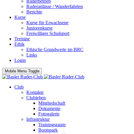
Ruderbetrieb
Ruderanlässe / Wanderfahrten
Berichte
Kurse
Kurse für Erwachsene
Juniorenkurse
Freiwilliger Schulsport
Termine
Ethik
Ethische Grundwerte im BRC
Links
Login
Mobile Menu Toggle
Club
Kontakte
Clubleben
Mitgliedschaft
Dokumente
Fotogalerie
Infrastruktur
Trainingsraum
Bootspark