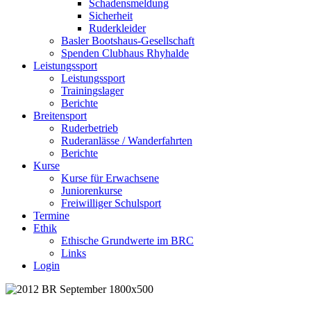
Schadensmeldung
Sicherheit
Ruderkleider
Basler Bootshaus-Gesellschaft
Spenden Clubhaus Rhyhalde
Leistungssport
Leistungssport
Trainingslager
Berichte
Breitensport
Ruderbetrieb
Ruderanlässe / Wanderfahrten
Berichte
Kurse
Kurse für Erwachsene
Juniorenkurse
Freiwilliger Schulsport
Termine
Ethik
Ethische Grundwerte im BRC
Links
Login