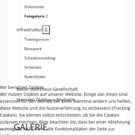
Dokumente
Fotogalerie
More about: Infrastruktur
Infrastruktur
Trainingsraum
Bootspark
Schadensmeldung
Sicherheit
Ruderkleider
Wir benutzen Cookies
Basler Bootshaus-Gesellschaft
Wir nutzen Cookies auf unserer Website. Einige von ihnen sind
Spenden Clubhaus Rhyhalde
essenziell für den Betrieb der Seite, während andere uns helfen,
diese Website und die Nutzererfahrung zu verbessern (Tracking
Cookies). Sie können selbst entscheiden, ob Sie die Cookies
zulassen möchten. Bitte beachten Sie, dass bei einer Ablehnung
GALERIE
womöglich nicht mehr alle Funktionalitäten der Seite zur