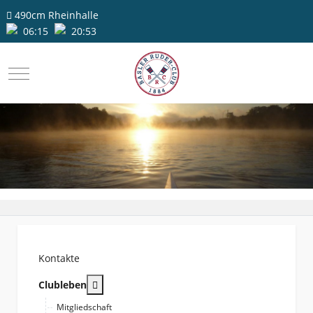
490cm
Rheinhalle
06:15
20:53
Mobile Menu Toggle
Kontakte
More about: Clubleben
Clubleben
Mitgliedschaft