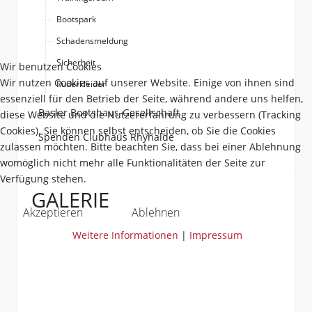
Bootspark
Schadensmeldung
Sicherheit
Wir benutzen Cookies
Wir nutzen Cookies auf unserer Website. Einige von ihnen sind
Ruderkleider
essenziell für den Betrieb der Seite, während andere uns helfen,
Basler Bootshaus-Gesellschaft
diese Website und die Nutzererfahrung zu verbessern (Tracking
Cookies). Sie können selbst entscheiden, ob Sie die Cookies
Spenden Clubhaus Rhyhalde
zulassen möchten. Bitte beachten Sie, dass bei einer Ablehnung
womöglich nicht mehr alle Funktionalitäten der Seite zur
Verfügung stehen.
GALERIE
Akzeptieren
Ablehnen
Weitere Informationen
|
Impressum