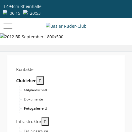
494cm
Rheinhalle
06:15
20:53
Mobile Menu Toggle
Kontakte
More about: Clubleben
Clubleben
Mitgliedschaft
Dokumente
Fotogalerie
More about: Infrastruktur
Infrastruktur
Trainingsraum