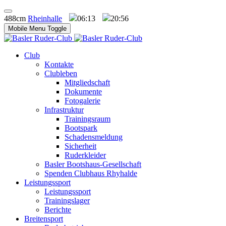
488cm
Rheinhalle
06:13
20:56
Mobile Menu Toggle
Club
Kontakte
Clubleben
Mitgliedschaft
Dokumente
Fotogalerie
Infrastruktur
Trainingsraum
Bootspark
Schadensmeldung
Sicherheit
Ruderkleider
Basler Bootshaus-Gesellschaft
Spenden Clubhaus Rhyhalde
Leistungssport
Leistungssport
Trainingslager
Berichte
Breitensport