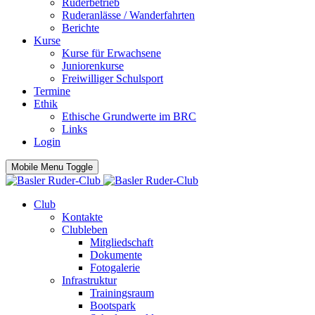
Ruderbetrieb
Ruderanlässe / Wanderfahrten
Berichte
Kurse
Kurse für Erwachsene
Juniorenkurse
Freiwilliger Schulsport
Termine
Ethik
Ethische Grundwerte im BRC
Links
Login
Mobile Menu Toggle
Club
Kontakte
Clubleben
Mitgliedschaft
Dokumente
Fotogalerie
Infrastruktur
Trainingsraum
Bootspark