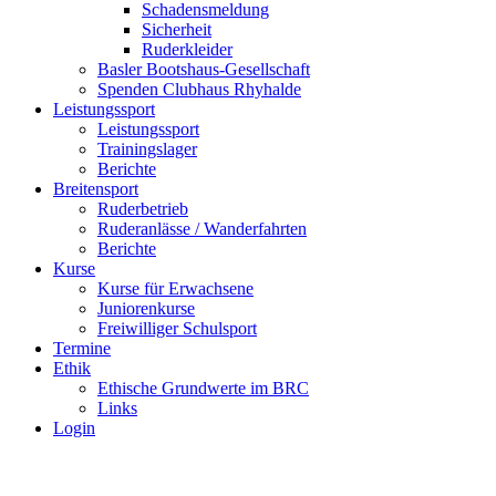
Schadensmeldung
Sicherheit
Ruderkleider
Basler Bootshaus-Gesellschaft
Spenden Clubhaus Rhyhalde
Leistungssport
Leistungssport
Trainingslager
Berichte
Breitensport
Ruderbetrieb
Ruderanlässe / Wanderfahrten
Berichte
Kurse
Kurse für Erwachsene
Juniorenkurse
Freiwilliger Schulsport
Termine
Ethik
Ethische Grundwerte im BRC
Links
Login