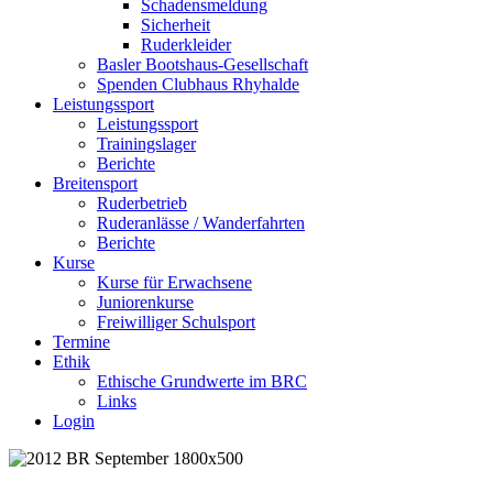
Schadensmeldung
Sicherheit
Ruderkleider
Basler Bootshaus-Gesellschaft
Spenden Clubhaus Rhyhalde
Leistungssport
Leistungssport
Trainingslager
Berichte
Breitensport
Ruderbetrieb
Ruderanlässe / Wanderfahrten
Berichte
Kurse
Kurse für Erwachsene
Juniorenkurse
Freiwilliger Schulsport
Termine
Ethik
Ethische Grundwerte im BRC
Links
Login