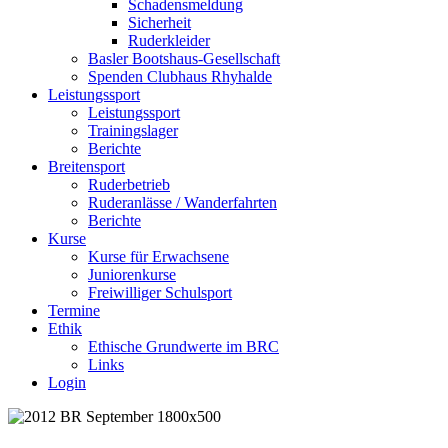
Schadensmeldung
Sicherheit
Ruderkleider
Basler Bootshaus-Gesellschaft
Spenden Clubhaus Rhyhalde
Leistungssport
Leistungssport
Trainingslager
Berichte
Breitensport
Ruderbetrieb
Ruderanlässe / Wanderfahrten
Berichte
Kurse
Kurse für Erwachsene
Juniorenkurse
Freiwilliger Schulsport
Termine
Ethik
Ethische Grundwerte im BRC
Links
Login