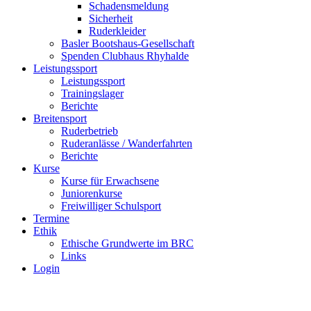
Schadensmeldung
Sicherheit
Ruderkleider
Basler Bootshaus-Gesellschaft
Spenden Clubhaus Rhyhalde
Leistungssport
Leistungssport
Trainingslager
Berichte
Breitensport
Ruderbetrieb
Ruderanlässe / Wanderfahrten
Berichte
Kurse
Kurse für Erwachsene
Juniorenkurse
Freiwilliger Schulsport
Termine
Ethik
Ethische Grundwerte im BRC
Links
Login