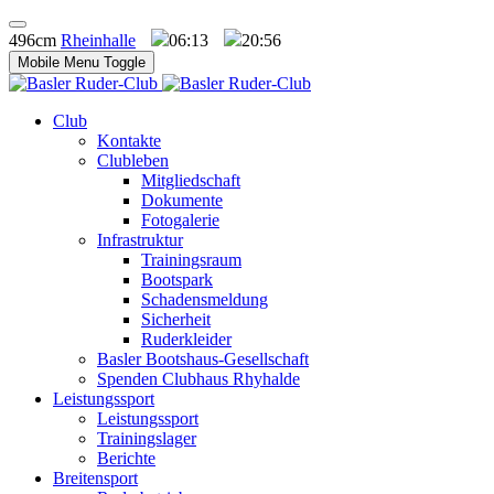
496cm
Rheinhalle
06:13
20:56
Mobile Menu Toggle
Club
Kontakte
Clubleben
Mitgliedschaft
Dokumente
Fotogalerie
Infrastruktur
Trainingsraum
Bootspark
Schadensmeldung
Sicherheit
Ruderkleider
Basler Bootshaus-Gesellschaft
Spenden Clubhaus Rhyhalde
Leistungssport
Leistungssport
Trainingslager
Berichte
Breitensport