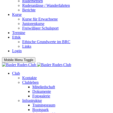
Ruderbetrieb
Ruderanlässe / Wanderfahrten
Berichte
Kurse
Kurse für Erwachsene
Juniorenkurse
Freiwilliger Schulsport
Termine
Ethik
Ethische Grundwerte im BRC
Links
Login
Mobile Menu Toggle
Club
Kontakte
Clubleben
Mitgliedschaft
Dokumente
Fotogalerie
Infrastruktur
Trainingsraum
Bootspark