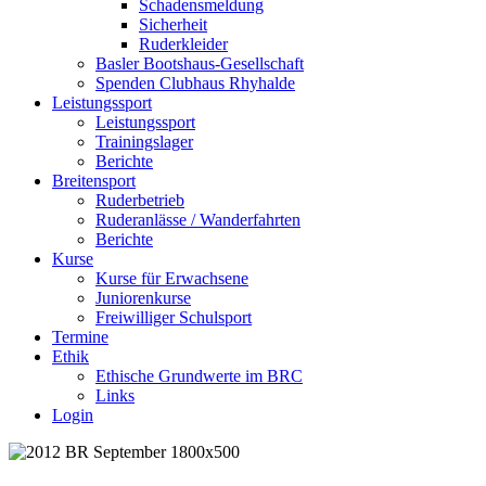
Schadensmeldung
Sicherheit
Ruderkleider
Basler Bootshaus-Gesellschaft
Spenden Clubhaus Rhyhalde
Leistungssport
Leistungssport
Trainingslager
Berichte
Breitensport
Ruderbetrieb
Ruderanlässe / Wanderfahrten
Berichte
Kurse
Kurse für Erwachsene
Juniorenkurse
Freiwilliger Schulsport
Termine
Ethik
Ethische Grundwerte im BRC
Links
Login