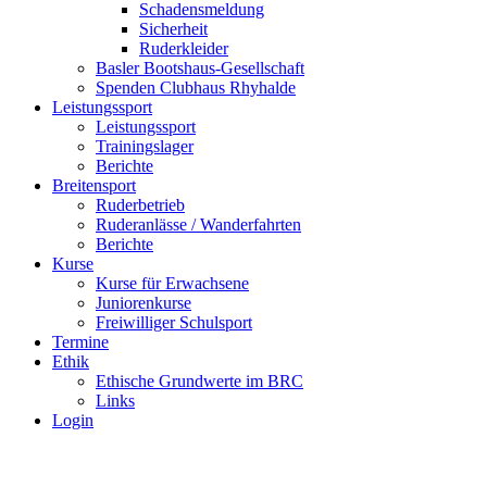
Schadensmeldung
Sicherheit
Ruderkleider
Basler Bootshaus-Gesellschaft
Spenden Clubhaus Rhyhalde
Leistungssport
Leistungssport
Trainingslager
Berichte
Breitensport
Ruderbetrieb
Ruderanlässe / Wanderfahrten
Berichte
Kurse
Kurse für Erwachsene
Juniorenkurse
Freiwilliger Schulsport
Termine
Ethik
Ethische Grundwerte im BRC
Links
Login