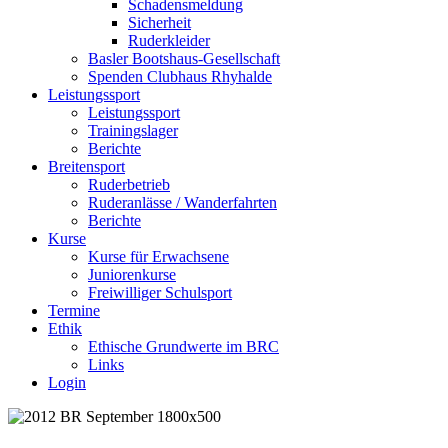
Schadensmeldung
Sicherheit
Ruderkleider
Basler Bootshaus-Gesellschaft
Spenden Clubhaus Rhyhalde
Leistungssport
Leistungssport
Trainingslager
Berichte
Breitensport
Ruderbetrieb
Ruderanlässe / Wanderfahrten
Berichte
Kurse
Kurse für Erwachsene
Juniorenkurse
Freiwilliger Schulsport
Termine
Ethik
Ethische Grundwerte im BRC
Links
Login