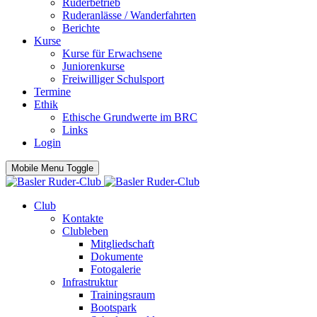
Ruderbetrieb
Ruderanlässe / Wanderfahrten
Berichte
Kurse
Kurse für Erwachsene
Juniorenkurse
Freiwilliger Schulsport
Termine
Ethik
Ethische Grundwerte im BRC
Links
Login
Mobile Menu Toggle
Club
Kontakte
Clubleben
Mitgliedschaft
Dokumente
Fotogalerie
Infrastruktur
Trainingsraum
Bootspark