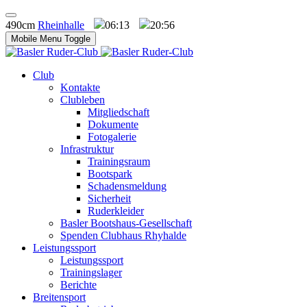
490cm
Rheinhalle
06:13
20:56
Mobile Menu Toggle
Club
Kontakte
Clubleben
Mitgliedschaft
Dokumente
Fotogalerie
Infrastruktur
Trainingsraum
Bootspark
Schadensmeldung
Sicherheit
Ruderkleider
Basler Bootshaus-Gesellschaft
Spenden Clubhaus Rhyhalde
Leistungssport
Leistungssport
Trainingslager
Berichte
Breitensport