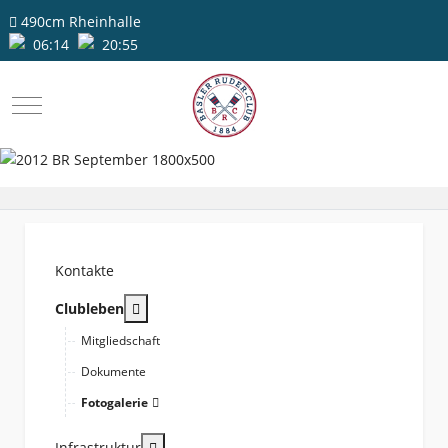
490cm
Rheinhalle
06:14
20:55
Mobile Menu Toggle
Kontakte
More about: Clubleben
Clubleben
Mitgliedschaft
Dokumente
Fotogalerie
More about: Infrastruktur
Infrastruktur