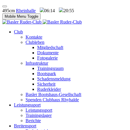
495cm
Rheinhalle
06:14
20:55
Mobile Menu Toggle
Club
Kontakte
Clubleben
Mitgliedschaft
Dokumente
Fotogalerie
Infrastruktur
Trainingsraum
Bootspark
Schadensmeldung
Sicherheit
Ruderkleider
Basler Bootshaus-Gesellschaft
Spenden Clubhaus Rhyhalde
Leistungssport
Leistungssport
Trainingslager
Berichte
Breitensport