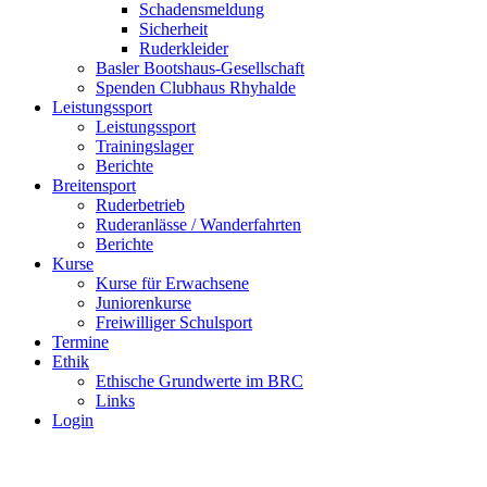
Schadensmeldung
Sicherheit
Ruderkleider
Basler Bootshaus-Gesellschaft
Spenden Clubhaus Rhyhalde
Leistungssport
Leistungssport
Trainingslager
Berichte
Breitensport
Ruderbetrieb
Ruderanlässe / Wanderfahrten
Berichte
Kurse
Kurse für Erwachsene
Juniorenkurse
Freiwilliger Schulsport
Termine
Ethik
Ethische Grundwerte im BRC
Links
Login