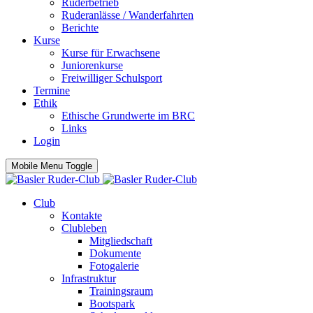
Ruderbetrieb
Ruderanlässe / Wanderfahrten
Berichte
Kurse
Kurse für Erwachsene
Juniorenkurse
Freiwilliger Schulsport
Termine
Ethik
Ethische Grundwerte im BRC
Links
Login
Mobile Menu Toggle
Club
Kontakte
Clubleben
Mitgliedschaft
Dokumente
Fotogalerie
Infrastruktur
Trainingsraum
Bootspark