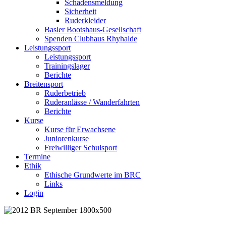
Schadensmeldung
Sicherheit
Ruderkleider
Basler Bootshaus-Gesellschaft
Spenden Clubhaus Rhyhalde
Leistungssport
Leistungssport
Trainingslager
Berichte
Breitensport
Ruderbetrieb
Ruderanlässe / Wanderfahrten
Berichte
Kurse
Kurse für Erwachsene
Juniorenkurse
Freiwilliger Schulsport
Termine
Ethik
Ethische Grundwerte im BRC
Links
Login