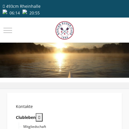
493cm
Rheinhalle
06:14
20:55
Mobile Menu Toggle
Kontakte
More about: Clubleben
Clubleben
Mitgliedschaft