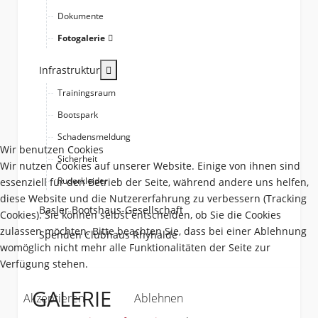
Dokumente
Fotogalerie
More about: Infrastruktur
Infrastruktur
Trainingsraum
Bootspark
Schadensmeldung
Wir benutzen Cookies
Sicherheit
Wir nutzen Cookies auf unserer Website. Einige von ihnen sind
Ruderkleider
essenziell für den Betrieb der Seite, während andere uns helfen,
diese Website und die Nutzererfahrung zu verbessern (Tracking
Basler Bootshaus-Gesellschaft
Cookies). Sie können selbst entscheiden, ob Sie die Cookies
zulassen möchten. Bitte beachten Sie, dass bei einer Ablehnung
Spenden Clubhaus Rhyhalde
womöglich nicht mehr alle Funktionalitäten der Seite zur
Verfügung stehen.
GALERIE
Akzeptieren
Ablehnen