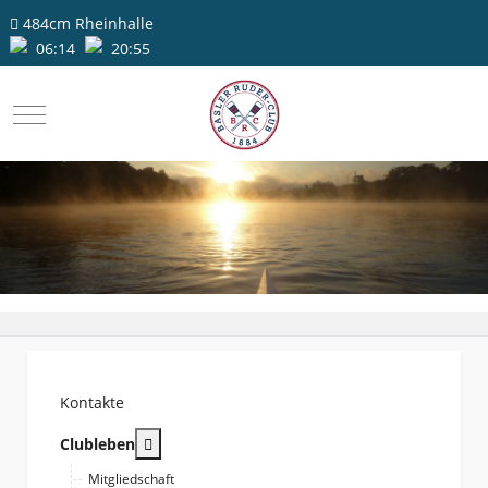
484cm
Rheinhalle
06:14
20:55
Mobile Menu Toggle
Kontakte
More about: Clubleben
Clubleben
Mitgliedschaft