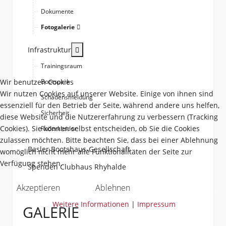
Dokumente
Fotogalerie
More about: Infrastruktur
Infrastruktur
Trainingsraum
Wir benutzen Cookies
Bootspark
Wir nutzen Cookies auf unserer Website. Einige von ihnen sind
Schadensmeldung
essenziell für den Betrieb der Seite, während andere uns helfen,
Sicherheit
diese Website und die Nutzererfahrung zu verbessern (Tracking
Cookies). Sie können selbst entscheiden, ob Sie die Cookies
Ruderkleider
zulassen möchten. Bitte beachten Sie, dass bei einer Ablehnung
Basler Bootshaus-Gesellschaft
womöglich nicht mehr alle Funktionalitäten der Seite zur
Verfügung stehen.
Spenden Clubhaus Rhyhalde
Akzeptieren
Ablehnen
Weitere Informationen
|
Impressum
GALERIE