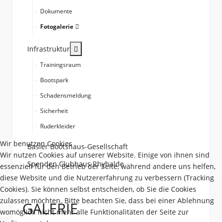
Dokumente
Fotogalerie
More about: Infrastruktur
Infrastruktur
Trainingsraum
Bootspark
Schadensmeldung
Sicherheit
Ruderkleider
Wir benutzen Cookies
Basler Bootshaus-Gesellschaft
Wir nutzen Cookies auf unserer Website. Einige von ihnen sind
Spenden Clubhaus Rhyhalde
essenziell für den Betrieb der Seite, während andere uns helfen,
diese Website und die Nutzererfahrung zu verbessern (Tracking
Cookies). Sie können selbst entscheiden, ob Sie die Cookies
zulassen möchten. Bitte beachten Sie, dass bei einer Ablehnung
GALERIE
womöglich nicht mehr alle Funktionalitäten der Seite zur