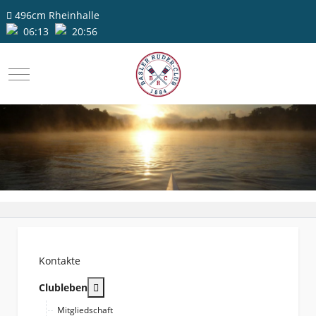
496cm
Rheinhalle
06:13
20:56
Mobile Menu Toggle
Kontakte
More about: Clubleben
Clubleben
Mitgliedschaft