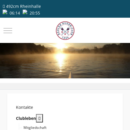
492cm
Rheinhalle
06:14
20:55
Mobile Menu Toggle
Kontakte
More about: Clubleben
Clubleben
Mitgliedschaft