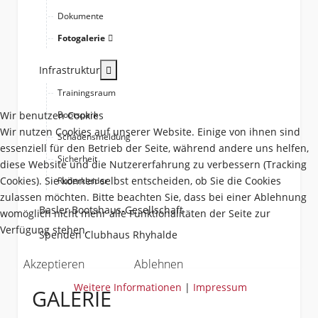
Dokumente
Fotogalerie
More about: Infrastruktur
Infrastruktur
Trainingsraum
Wir benutzen Cookies
Bootspark
Wir nutzen Cookies auf unserer Website. Einige von ihnen sind
Schadensmeldung
essenziell für den Betrieb der Seite, während andere uns helfen,
Sicherheit
diese Website und die Nutzererfahrung zu verbessern (Tracking
Cookies). Sie können selbst entscheiden, ob Sie die Cookies
Ruderkleider
zulassen möchten. Bitte beachten Sie, dass bei einer Ablehnung
Basler Bootshaus-Gesellschaft
womöglich nicht mehr alle Funktionalitäten der Seite zur
Verfügung stehen.
Spenden Clubhaus Rhyhalde
Akzeptieren
Ablehnen
Weitere Informationen
|
Impressum
GALERIE