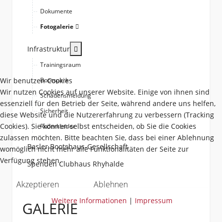
Dokumente
Fotogalerie
More about: Infrastruktur
Infrastruktur
Trainingsraum
Wir benutzen Cookies
Bootspark
Wir nutzen Cookies auf unserer Website. Einige von ihnen sind
Schadensmeldung
essenziell für den Betrieb der Seite, während andere uns helfen,
Sicherheit
diese Website und die Nutzererfahrung zu verbessern (Tracking
Cookies). Sie können selbst entscheiden, ob Sie die Cookies
Ruderkleider
zulassen möchten. Bitte beachten Sie, dass bei einer Ablehnung
Basler Bootshaus-Gesellschaft
womöglich nicht mehr alle Funktionalitäten der Seite zur
Verfügung stehen.
Spenden Clubhaus Rhyhalde
Akzeptieren
Ablehnen
Weitere Informationen
|
Impressum
GALERIE