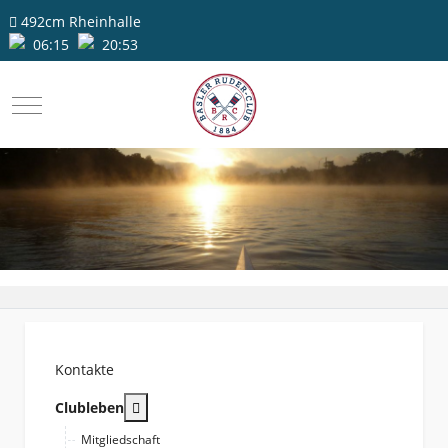
492cm
Rheinhalle
06:15
20:53
Mobile Menu Toggle
Kontakte
More about: Clubleben
Clubleben
Mitgliedschaft