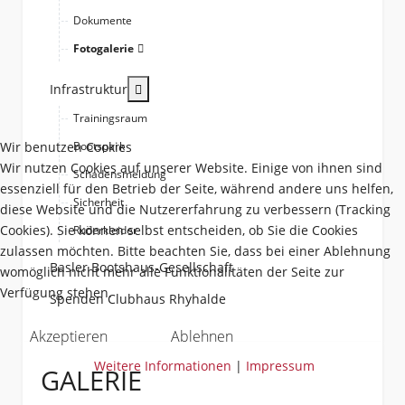
Dokumente
Fotogalerie
More about: Infrastruktur
Infrastruktur
Trainingsraum
Wir benutzen Cookies
Bootspark
Wir nutzen Cookies auf unserer Website. Einige von ihnen sind
Schadensmeldung
essenziell für den Betrieb der Seite, während andere uns helfen,
Sicherheit
diese Website und die Nutzererfahrung zu verbessern (Tracking
Cookies). Sie können selbst entscheiden, ob Sie die Cookies
Ruderkleider
zulassen möchten. Bitte beachten Sie, dass bei einer Ablehnung
Basler Bootshaus-Gesellschaft
womöglich nicht mehr alle Funktionalitäten der Seite zur
Verfügung stehen.
Spenden Clubhaus Rhyhalde
Akzeptieren
Ablehnen
Weitere Informationen
|
Impressum
GALERIE