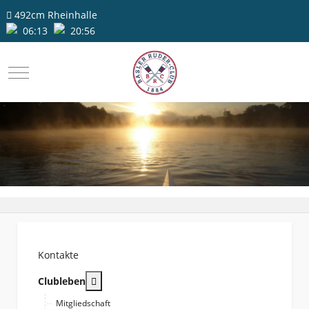
492cm
Rheinhalle
06:13
20:56
Mobile Menu Toggle
Kontakte
More about: Clubleben
Clubleben
Mitgliedschaft