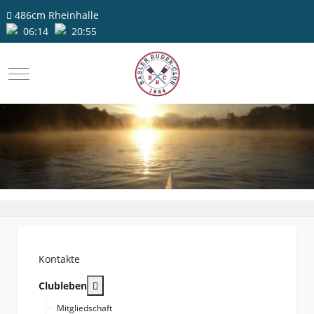
486cm
Rheinhalle
06:14
20:55
Mobile Menu Toggle
Kontakte
More about: Clubleben
Clubleben
Mitgliedschaft