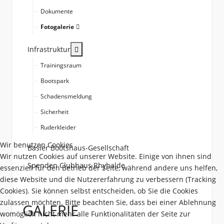
Dokumente
Fotogalerie
More about: Infrastruktur
Infrastruktur
Trainingsraum
Bootspark
Schadensmeldung
Sicherheit
Ruderkleider
Wir benutzen Cookies
Basler Bootshaus-Gesellschaft
Wir nutzen Cookies auf unserer Website. Einige von ihnen sind
Spenden Clubhaus Rhyhalde
essenziell für den Betrieb der Seite, während andere uns helfen,
diese Website und die Nutzererfahrung zu verbessern (Tracking
Cookies). Sie können selbst entscheiden, ob Sie die Cookies
zulassen möchten. Bitte beachten Sie, dass bei einer Ablehnung
GALERIE
womöglich nicht mehr alle Funktionalitäten der Seite zur