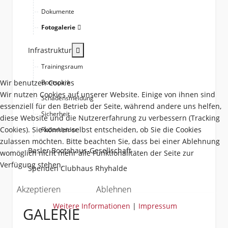
Dokumente
Fotogalerie
More about: Infrastruktur
Infrastruktur
Trainingsraum
Wir benutzen Cookies
Bootspark
Wir nutzen Cookies auf unserer Website. Einige von ihnen sind
Schadensmeldung
essenziell für den Betrieb der Seite, während andere uns helfen,
Sicherheit
diese Website und die Nutzererfahrung zu verbessern (Tracking
Cookies). Sie können selbst entscheiden, ob Sie die Cookies
Ruderkleider
zulassen möchten. Bitte beachten Sie, dass bei einer Ablehnung
Basler Bootshaus-Gesellschaft
womöglich nicht mehr alle Funktionalitäten der Seite zur
Verfügung stehen.
Spenden Clubhaus Rhyhalde
Akzeptieren
Ablehnen
Weitere Informationen
|
Impressum
GALERIE