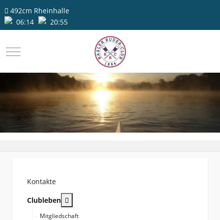
492cm
Rheinhalle
06:14
20:55
Mobile Menu Toggle
Kontakte
More about: Clubleben
Clubleben
Mitgliedschaft