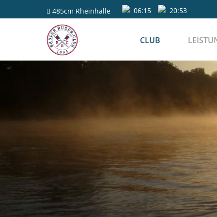
06:15
20:53
485cm
Rheinhalle
CLUB
LEISTU