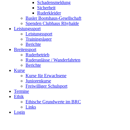
Schadensmeldung
Sicherheit
Ruderkleider
Basler Bootshaus-Gesellschaft
Spenden Clubhaus Rhyhalde
Leistungssport
Leistungssport
Trainingslager
Berichte
Breitensport
Ruderbetrieb
Ruderanlässe / Wanderfahrten
Berichte
Kurse
Kurse für Erwachsene
Juniorenkurse
Freiwilliger Schulsport
Termine
Ethik
Ethische Grundwerte im BRC
Links
Login