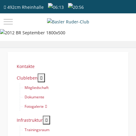
492cm
Rheinhalle
06:13
20:56
Mobile Menu Toggle
Kontakte
More about: Clubleben
Clubleben
Mitgliedschaft
Dokumente
Fotogalerie
More about: Infrastruktur
Infrastruktur
Trainingsraum