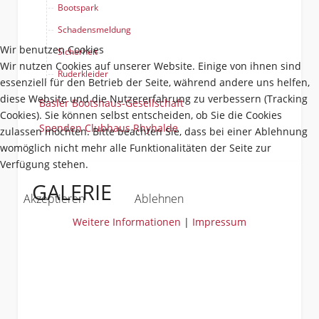
Bootspark
Schadensmeldung
Wir benutzen Cookies
Sicherheit
Wir nutzen Cookies auf unserer Website. Einige von ihnen sind
Ruderkleider
essenziell für den Betrieb der Seite, während andere uns helfen,
diese Website und die Nutzererfahrung zu verbessern (Tracking
Basler Bootshaus-Gesellschaft
Cookies). Sie können selbst entscheiden, ob Sie die Cookies
Spenden Clubhaus Rhyhalde
zulassen möchten. Bitte beachten Sie, dass bei einer Ablehnung
womöglich nicht mehr alle Funktionalitäten der Seite zur
Verfügung stehen.
GALERIE
Akzeptieren
Ablehnen
Weitere Informationen
|
Impressum