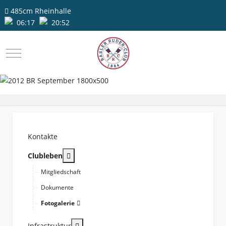
485cm
Rheinhalle
06:17
20:52
Mobile Menu Toggle
Kontakte
More about: Clubleben
Clubleben
Mitgliedschaft
Dokumente
Fotogalerie
More about: Infrastruktur
Infrastruktur