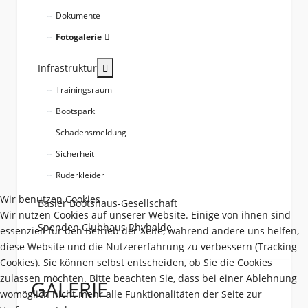
Dokumente
Fotogalerie
More about: Infrastruktur
Infrastruktur
Trainingsraum
Bootspark
Schadensmeldung
Sicherheit
Ruderkleider
Wir benutzen Cookies
Basler Bootshaus-Gesellschaft
Wir nutzen Cookies auf unserer Website. Einige von ihnen sind
Spenden Clubhaus Rhyhalde
essenziell für den Betrieb der Seite, während andere uns helfen,
diese Website und die Nutzererfahrung zu verbessern (Tracking
Cookies). Sie können selbst entscheiden, ob Sie die Cookies
zulassen möchten. Bitte beachten Sie, dass bei einer Ablehnung
GALERIE
womöglich nicht mehr alle Funktionalitäten der Seite zur