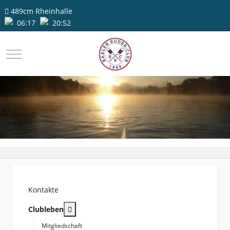
489cm
Rheinhalle
06:17
20:52
Mobile Menu Toggle
Kontakte
More about: Clubleben
Clubleben
Mitgliedschaft