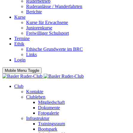
Ruderbetrieb
Ruderanlässe / Wanderfahrten
Berichte
Kurse
Kurse für Erwachsene
Juniorenkurse
Freiwilliger Schulsport
Termine
Ethik
Ethische Grundwerte im BRC
Links
Login
Mobile Menu Toggle
Club
Kontakte
Clubleben
Mitgliedschaft
Dokumente
Fotogalerie
Infrastruktur
Trainingsraum
Bootspark