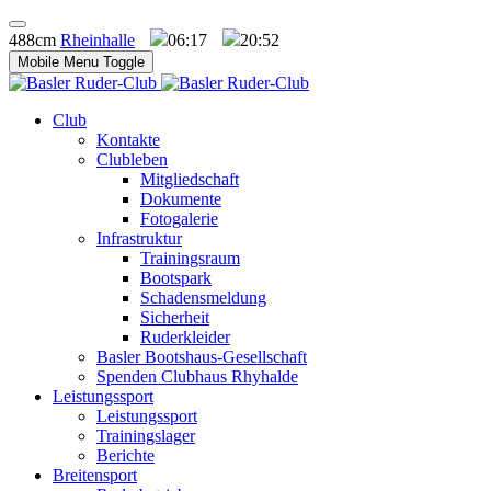
488cm
Rheinhalle
06:17
20:52
Mobile Menu Toggle
Club
Kontakte
Clubleben
Mitgliedschaft
Dokumente
Fotogalerie
Infrastruktur
Trainingsraum
Bootspark
Schadensmeldung
Sicherheit
Ruderkleider
Basler Bootshaus-Gesellschaft
Spenden Clubhaus Rhyhalde
Leistungssport
Leistungssport
Trainingslager
Berichte
Breitensport