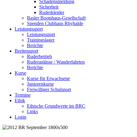
Schadensmeldung
Sicherheit
Ruderkleider
Basler Bootshaus-Gesellschaft
Spenden Clubhaus Rhyhalde
Leistungssport
Leistungssport
Trainingslager
Berichte
Breitensport
Ruderbetrieb
Ruderanlässe / Wanderfahrten
Berichte
Kurse
Kurse für Erwachsene
Juniorenkurse
Freiwilliger Schulsport
Termine
Ethik
Ethische Grundwerte im BRC
Links
Login