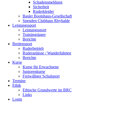
Schadensmeldung
Sicherheit
Ruderkleider
Basler Bootshaus-Gesellschaft
Spenden Clubhaus Rhyhalde
Leistungssport
Leistungssport
Trainingslager
Berichte
Breitensport
Ruderbetrieb
Ruderanlässe / Wanderfahrten
Berichte
Kurse
Kurse für Erwachsene
Juniorenkurse
Freiwilliger Schulsport
Termine
Ethik
Ethische Grundwerte im BRC
Links
Login