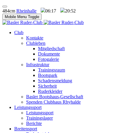
484cm
Rheinhalle
06:17
20:52
Mobile Menu Toggle
Club
Kontakte
Clubleben
Mitgliedschaft
Dokumente
Fotogalerie
Infrastruktur
Trainingsraum
Bootspark
Schadensmeldung
Sicherheit
Ruderkleider
Basler Bootshaus-Gesellschaft
Spenden Clubhaus Rhyhalde
Leistungssport
Leistungssport
Trainingslager
Berichte
Breitensport