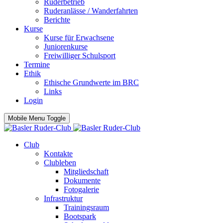
Ruderbetrieb
Ruderanlässe / Wanderfahrten
Berichte
Kurse
Kurse für Erwachsene
Juniorenkurse
Freiwilliger Schulsport
Termine
Ethik
Ethische Grundwerte im BRC
Links
Login
Mobile Menu Toggle
Club
Kontakte
Clubleben
Mitgliedschaft
Dokumente
Fotogalerie
Infrastruktur
Trainingsraum
Bootspark