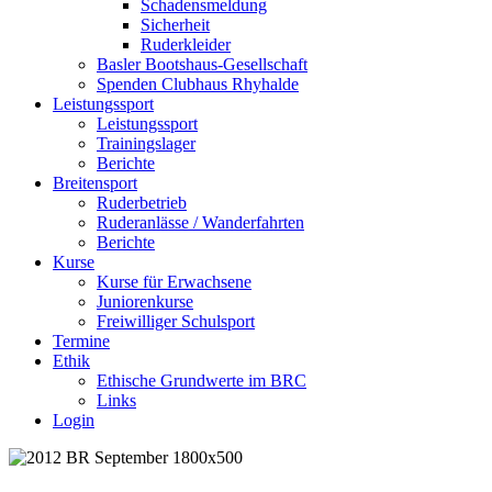
Schadensmeldung
Sicherheit
Ruderkleider
Basler Bootshaus-Gesellschaft
Spenden Clubhaus Rhyhalde
Leistungssport
Leistungssport
Trainingslager
Berichte
Breitensport
Ruderbetrieb
Ruderanlässe / Wanderfahrten
Berichte
Kurse
Kurse für Erwachsene
Juniorenkurse
Freiwilliger Schulsport
Termine
Ethik
Ethische Grundwerte im BRC
Links
Login