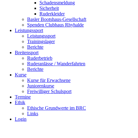
Schadensmeldung
Sicherheit
Ruderkleider
Basler Bootshaus-Gesellschaft
Spenden Clubhaus Rhyhalde
Leistungssport
Leistungssport
Trainingslager
Berichte
Breitensport
Ruderbetrieb
Ruderanlässe / Wanderfahrten
Berichte
Kurse
Kurse für Erwachsene
Juniorenkurse
Freiwilliger Schulsport
Termine
Ethik
Ethische Grundwerte im BRC
Links
Login